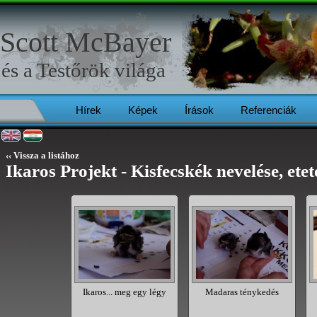
Scott McBayer
és a
Testőrök
világa
Hírek
Képek
Írások
Referenciák
‹‹ Vissza a listához
Ikaros Projekt - Kisfecskék nevelése, ete
os alszik
Ikaros... meg egy légy
Madaras ténykedés