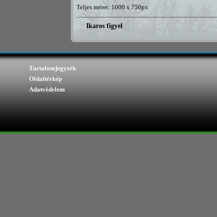
Teljes méret: 1000 x 750px
Ikaros figyel
Tartalomjegyzék
Oldaltérkép
Adatvédelem