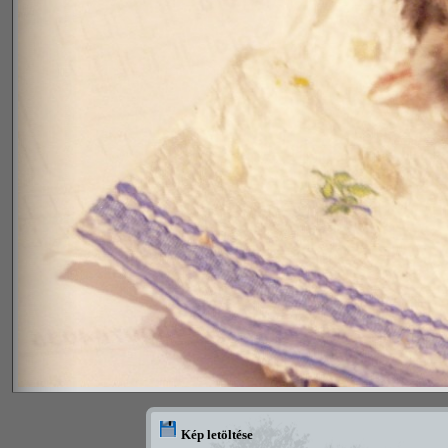
Kép letöltése