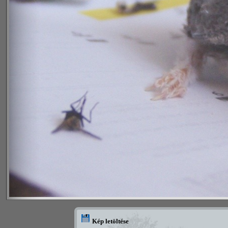
Kép letöltése