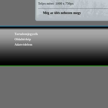
Teljes méret: 1000 x 750px
Még az ülés nehezen megy
Tartalomjegyzék
Oldaltérkép
Adatvédelem