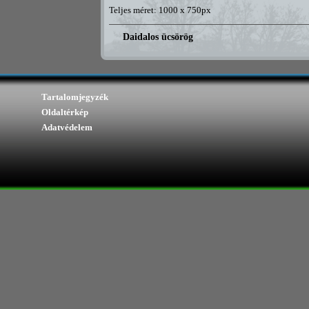
Teljes méret: 1000 x 750px
Daidalos ücsörög
Tartalomjegyzék
Oldaltérkép
Adatvédelem