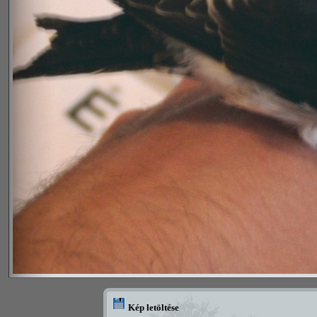
Kép letöltése