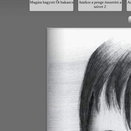
 Backwater
Magára hagyott Őr bakancs
Amikor a penge összetöri a
Am
szívet 2