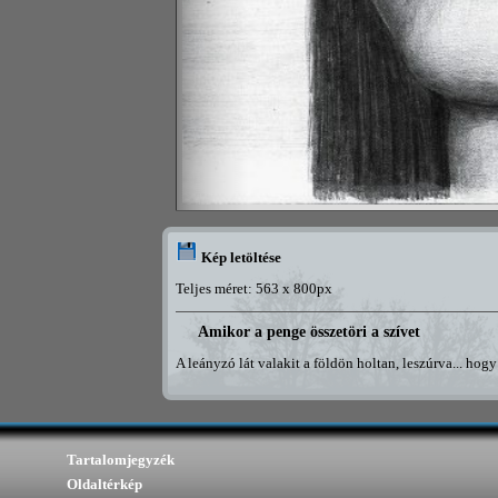
Kép letöltése
Teljes méret: 563 x 800px
Amikor a penge összetöri a szívet
A leányzó lát valakit a földön holtan, leszúrva... hogy
Tartalomjegyzék
Oldaltérkép