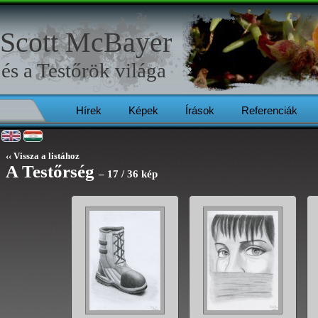
Scott McBayer
és a
Testőrök
világa
Hírek
Képek
Írások
Referenciák
‹‹ Vissza a listához
A Testőrség
– 17 / 36 kép