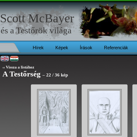
Scott McBayer
és a
Testőrök
világa
Hírek
Képek
Írások
Referenciák
‹‹ Vissza a listához
A Testőrség
– 22 / 36 kép