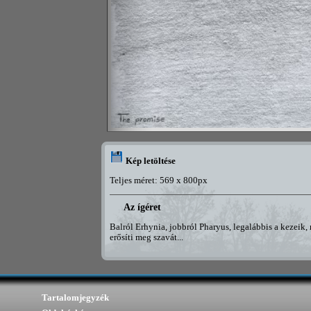
Kép letöltése
Teljes méret: 569 x 800px
Az ígéret
Balról Erhynia, jobbról Pharyus, legalábbis a kezeik, 
erősíti meg szavát...
Tartalomjegyzék