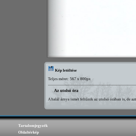
Kép letöltése
Teljes méret: 567 x 800px
Az utolsó óra
A halál árnya ismét feltűnik az utolsó órában is, de azt 
Tartalomjegyzék
Oldaltérkép