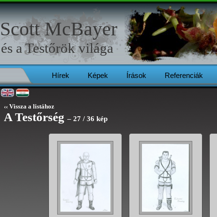
Scott McBayer
és a
Testőrök
világa
Hírek
Képek
Írások
Referenciák
‹‹ Vissza a listához
A Testőrség
– 27 / 36 kép