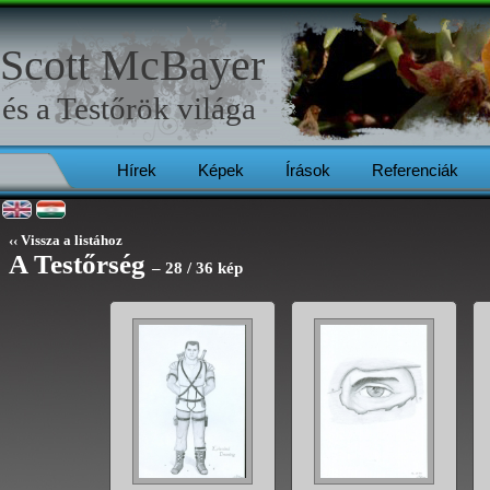
Scott McBayer
és a
Testőrök
világa
Hírek
Képek
Írások
Referenciák
‹‹ Vissza a listához
A Testőrség
– 28 / 36 kép