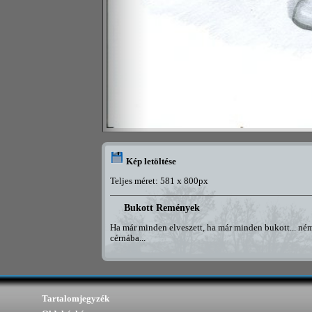
Kép letöltése
Teljes méret: 581 x 800px
Bukott Remények
Ha már minden elveszett, ha már minden bukott... ném
cérnába...
Tartalomjegyzék