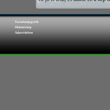
Tartalomjegyzék
Oldaltérkép
Adatvédelem