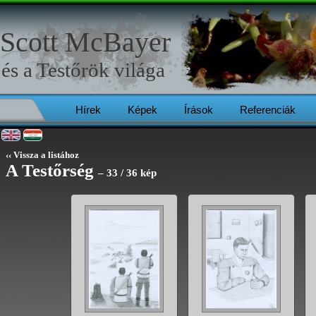
Scott McBayer
és a
Testőrök
világa
Hírek
Képek
Írások
Referenciák
‹‹ Vissza a listához
A Testőrség
– 33 / 36 kép