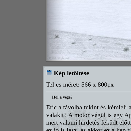
Kép letöltése
Teljes méret: 566 x 800px
Hol a vége?
Eric a távolba tekint és kémleli
valakit? A motor végül is egy Apr
mert valami hirdetés feküdt előtt
ez jó is lesz, és akkor ez a kép tű