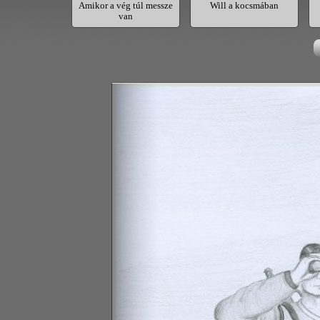
yat előtt
Amikor a vég túl messze
Will a kocsmában
van