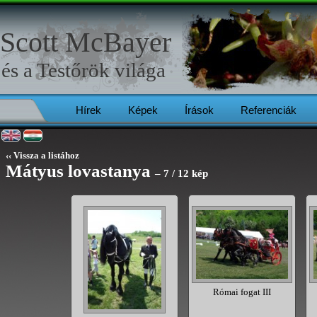
Scott McBayer
és a
Testőrök
világa
Hírek
Képek
Írások
Referenciák
‹‹ Vissza a listához
Mátyus lovastanya
– 7 / 12 kép
 fonott ló
Római fogat III