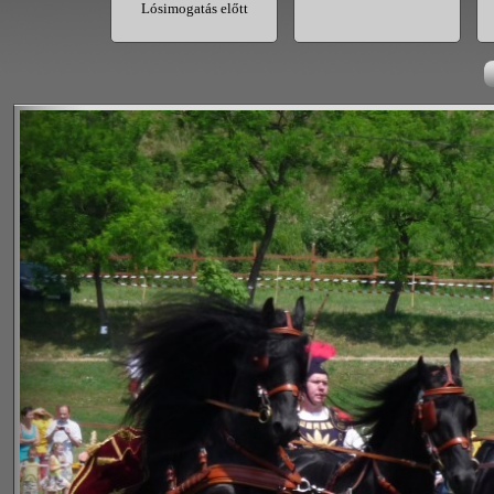
Lósimogatás előtt