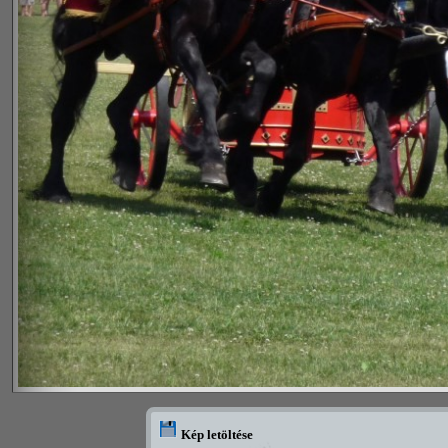
Kép letöltése