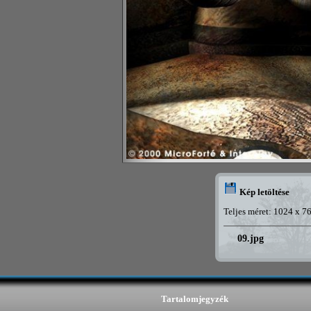
Kép letöltése
Teljes méret: 1024 x 7
09.jpg
Tartalomjegyzék