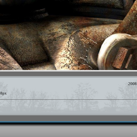
2008
68px