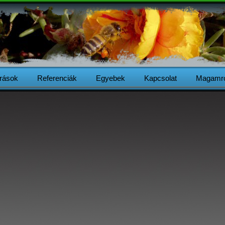
Írások
Referenciák
Egyebek
Kapcsolat
Magamró