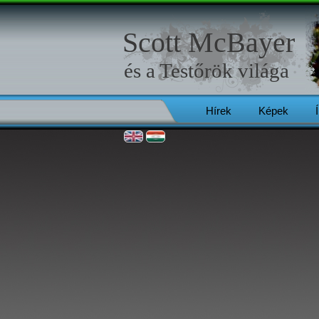
Scott McBayer
és a
Testőrök
világa
Hírek
Képek