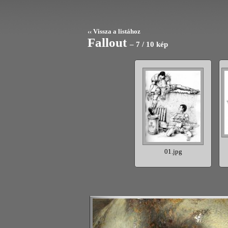
‹‹ Vissza a listához
Fallout
– 7 / 10 kép
3.jpg
02.jpg
01.jpg