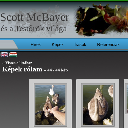
Scott McBayer
és a
Testőrök
világa
Hírek
Képek
Írások
Referenciák
‹‹ Vissza a listához
Képek rólam
– 44 / 44 kép