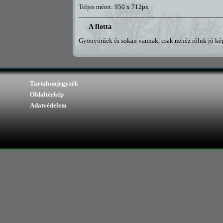
Teljes méret: 950 x 712px
A flotta
Gyönyörűek és sokan vannak, csak nehéz róluk jó képe
Tartalomjegyzék
Oldaltérkép
Adatvédelem