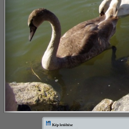
Kép letöltése