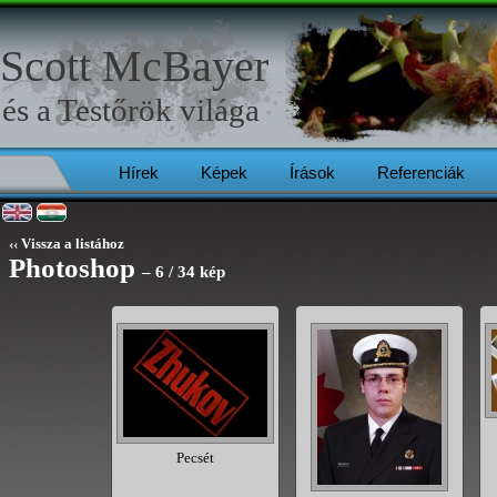
Scott McBayer
és a
Testőrök
világa
Hírek
Képek
Írások
Referenciák
‹‹ Vissza a listához
Photoshop
– 6 / 34 kép
 éjjellátón
Pecsét