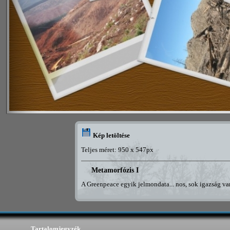
Kép letöltése
Teljes méret: 950 x 547px
Metamorfózis I
A Greenpeace egyik jelmondata... nos, sok igazság van
Tartalomjegyzék