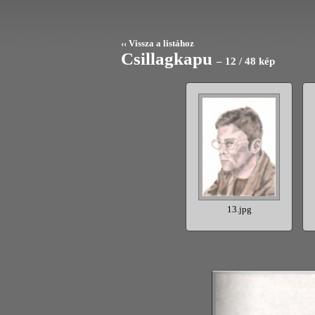
‹‹ Vissza a listához
Csillagkapu
– 12 / 48 kép
5.jpg
14.jpg
13.jpg