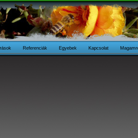
Írások
Referenciák
Egyebek
Kapcsolat
Magamró