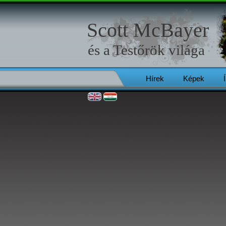
Scott McBayer
és a
Testőrök
világa
Hírek
Képek