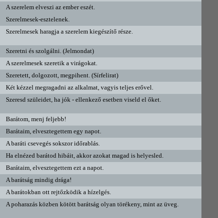
A szerelem elveszi az ember eszét.
Szerelmesek-esztelenek.
Szerelmesek haragja a szerelem kiegészítő része.
Szeretni és szolgálni. (Jelmondat)
A szerelmesek szeretik a virágokat.
Szeretett, dolgozott, megpihent. (Sírfelirat)
Két kézzel megragadni az alkalmat, vagyis teljes erővel.
Szeresd szüleidet, ha jók - ellenkező esetben viseld el őket.
Barátom, menj feljebb!
Barátaim, elvesztegettem egy napot.
A baráti csevegés sokszor időrablás.
Ha elnézed barátod hibáit, akkor azokat magad is helyesled.
Barátaim, elvesztegettem ezt a napot.
A barátság mindig drága!
A barátokban ott rejtőzködik a hízelgés.
A poharazás közben kötött barátság olyan törékeny, mint az üveg.