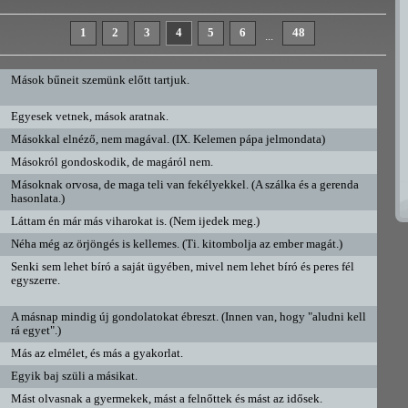
1
2
3
4
5
6
48
...
Mások bűneit szemünk előtt tartjuk.
Egyesek vetnek, mások aratnak.
Másokkal elnéző, nem magával. (IX. Kelemen pápa jelmondata)
Másokról gondoskodik, de magáról nem.
Másoknak orvosa, de maga teli van fekélyekkel. (A szálka és a gerenda
hasonlata.)
Láttam én már más viharokat is. (Nem ijedek meg.)
Néha még az örjöngés is kellemes. (Ti. kitombolja az ember magát.)
Senki sem lehet bíró a saját ügyében, mivel nem lehet bíró és peres fél
egyszerre.
A másnap mindig új gondolatokat ébreszt. (Innen van, hogy "aludni kell
rá egyet".)
Más az elmélet, és más a gyakorlat.
Egyik baj szüli a másikat.
Mást olvasnak a gyermekek, mást a felnőttek és mást az idősek.