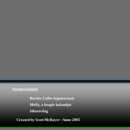
Partneroldalak
Border Collie fajtaleírások
Molly, a beagle kalandjai
Idézetvilág
Created by Scott McBayer - Anno 2005