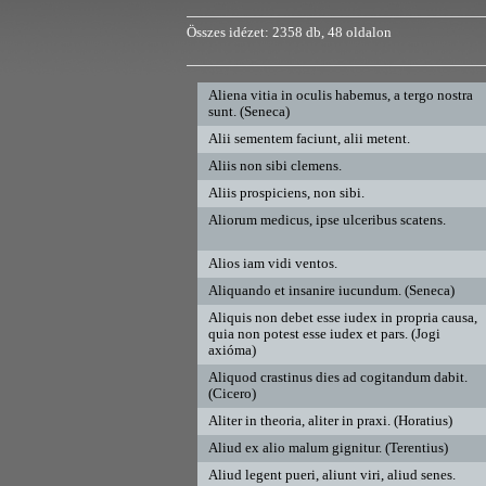
Összes idézet: 2358 db, 48 oldalon
Aliena vitia in oculis habemus, a tergo nostra
sunt. (Seneca)
Alii sementem faciunt, alii metent.
Aliis non sibi clemens.
Aliis prospiciens, non sibi.
Aliorum medicus, ipse ulceribus scatens.
Alios iam vidi ventos.
Aliquando et insanire iucundum. (Seneca)
Aliquis non debet esse iudex in propria causa,
quia non potest esse iudex et pars. (Jogi
axióma)
Aliquod crastinus dies ad cogitandum dabit.
(Cicero)
Aliter in theoria, aliter in praxi. (Horatius)
Aliud ex alio malum gignitur. (Terentius)
Aliud legent pueri, aliunt viri, aliud senes.