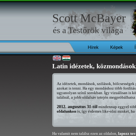
Scott McBayer
és a
Testőrök
világa
Hírek
Képek
Latin idézetek, közmondások
Az idézetek, mondások, szólások, bölcsességek g
azokat is tenni. Ha egy mondáshoz több fordítás,
ugyanolyan színű sorokban. Így vizuálisan is kö
találnál, a jobb oldalsáv tetején megpróbálhatsz
2012. augusztus 31-től
mindennap eggyel több 
oldalunkon
is, így érdemes like-olni minket, ha
Ha valamit nem találsz ezen az oldalon,
lapozz to