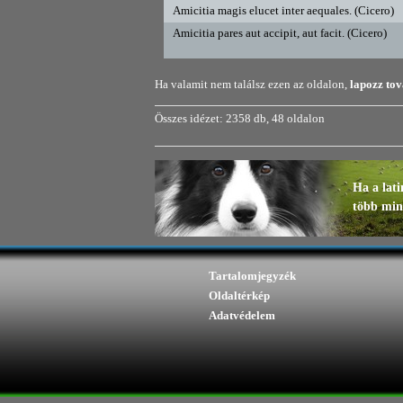
Amicitia magis elucet inter aequales. (Cicero)
Amicitia pares aut accipit, aut facit. (Cicero)
Ha valamit nem találsz ezen az oldalon,
lapozz to
Összes idézet: 2358 db, 48 oldalon
Ha a lati
több mint
Tartalomjegyzék
Oldaltérkép
Adatvédelem