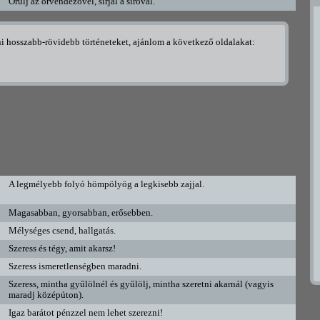
Örülj az örvendezővel, sírjál a síróval.
tni hosszabb-rövidebb történeteket, ajánlom a következő oldalakat:
A legmélyebb folyó hömpölyög a legkisebb zajjal.
Magasabban, gyorsabban, erősebben.
Mélységes csend, hallgatás.
Szeress és tégy, amit akarsz!
Szeress ismeretlenségben maradni.
Szeress, mintha gyűlölnél és gyűlölj, mintha szeretni akarnál (vagyis
maradj középúton).
Igaz barátot pénzzel nem lehet szerezni!