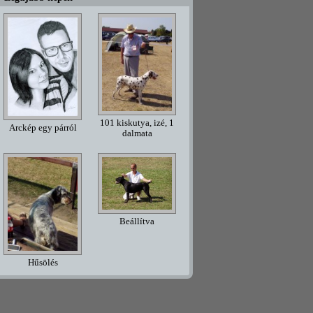
101 kiskutya, izé, 1
Arckép egy párról
dalmata
Beállítva
Hűsölés