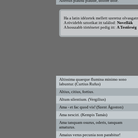
Alterius plausu plaude, dolore dole.
Ha a latin idézetek mellett szeretsz olvasga
A rövidebb sztorikat itt találod:
Novellák
A hosszabb történetet pedig itt:
A Testőrség
Altissima quaeque flumina minimo sono
labuntur. (Curtius Rufus)
Altius, citius, fortius.
Altum silentium. (Vergilius)
Ama - et fac quod vis! (Szent Ágoston)
Ama nesciri. (Kempis Tamás)
Ama tanquam osurus, oderis, tanquam
amaturus.
Amaius verus pecunia non parabitur!