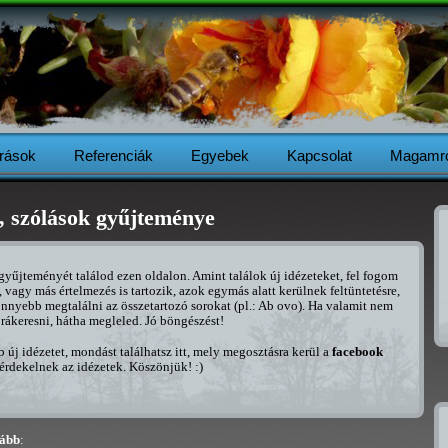
Írások
Referenciák
Egyebek
Kapcsolat
Magamró
, szólások gyűjteménye
yűjteményét találod ezen oldalon. Amint találok új idézeteket, fel fogom
 vagy más értelmezés is tartozik, azok egymás alatt kerülnek feltüntetésre,
nnyebb megtalálni az összetartozó sorokat (pl.: Ab ovo). Ha valamit nem
 rákeresni, hátha megleled. Jó böngészést!
új idézetet, mondást találhatsz itt, mely megosztásra kerül a
facebook
 érdekelnek az idézetek. Köszönjük! :)
vább
: