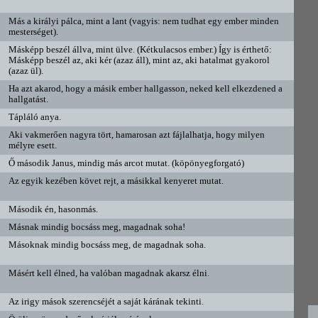
Más a királyi pálca, mint a lant (vagyis: nem tudhat egy ember minden
mesterséget).
Másképp beszél állva, mint ülve. (Kétkulacsos ember.) Így is érthető:
Másképp beszél az, aki kér (azaz áll), mint az, aki hatalmat gyakorol
(azaz ül).
Ha azt akarod, hogy a másik ember hallgasson, neked kell elkezdened a
hallgatást.
Tápláló anya.
Aki vakmerően nagyra tört, hamarosan azt fájlalhatja, hogy milyen
mélyre esett.
Ő második Janus, mindig más arcot mutat. (köpönyegforgató)
Az egyik kezében követ rejt, a másikkal kenyeret mutat.
Második én, hasonmás.
Másnak mindig bocsáss meg, magadnak soha!
Másoknak mindig bocsáss meg, de magadnak soha.
Másért kell élned, ha valóban magadnak akarsz élni.
Az irigy mások szerencséjét a saját kárának tekinti.