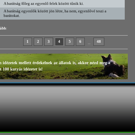
A barátság főleg az egyenlő felek között tűnik ki.
A barátság egyenlők között jön létre, ha nem, egyenlővé teszi a
barátokat.
vább
:
1
2
3
4
5
6
48
...
n idézetek mellett érdekelnek az állatok is, akkor nézd meg a
 100 kutyás idézetet is!