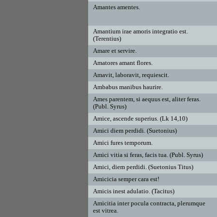
Amantes amentes.
Amantium irae amoris integratio est.
(Terentius)
Amare et servire.
Amatores amant flores.
Amavit, laboravit, requiescit.
Ambabus manibus haurire.
Ames parentem, si aequus est, aliter feras.
(Publ. Syrus)
Amice, ascende superius. (Lk 14,10)
Amici diem perdidi. (Suetonius)
Amici fures temporum.
Amici vitia si feras, facis tua. (Publ. Syrus)
Amici, diem perdidi. (Suetonius Titus)
Amicicia semper cara est!
Amicis inest adulatio. (Tacitus)
Amicitia inter pocula contracta, plerumque
est vitrea.