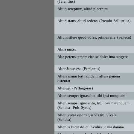
(Terentius)
Aliud screptum, aliud plectrum.
Aliud stans, aliud sedens. (Pseudo-Sallustius)
Alium silere quod voles, primus sile. (Seneca)
Alma mater.
Alta petens temere cito se dolet ima tangere.
Alter Janus est. (Persianus)
Altera manu fert lapidem, altera panem
ostentat.
Alterego (Pythagoras)
Alteri semper ignascito, tibi ipsi nunquam!
Alteri semper ignoscito, tibi ipsum nunquam.
(Seneca - Pub. Syrus)
Alteri vivas oportet, si vis tibi vivere.
(Seneca)
Alterius lucra dolet invidus ut sua damna.