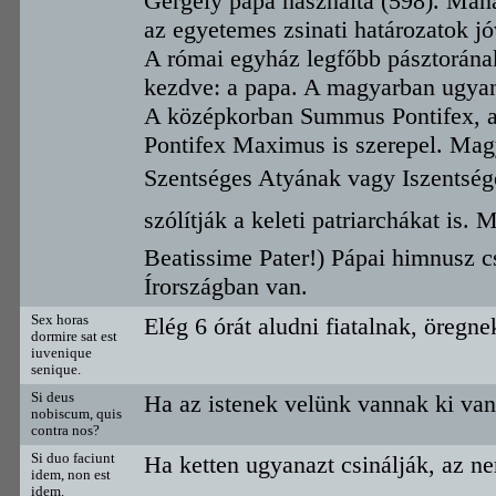
Gergely pápa használta (598). Man
az egyetemes zsinati határozatok j
A római egyház legfőbb pásztorána
kezdve: a papa. A magyarban ugyane
A középkorban Summus Pontifex, a
Pontifex Maximus is szerepel. Mag
Szentséges Atyának vagy Iszentségé
szólítják a keleti patriarchákat is. 
Beatissime Pater!) Pápai himnusz 
Írországban van.
Sex horas
Elég 6 órát aludni fiatalnak, öregne
dormire sat est
iuvenique
senique.
Si deus
Ha az istenek velünk vannak ki van
nobiscum, quis
contra nos?
Si duo faciunt
Ha ketten ugyanazt csinálják, az n
idem, non est
idem.