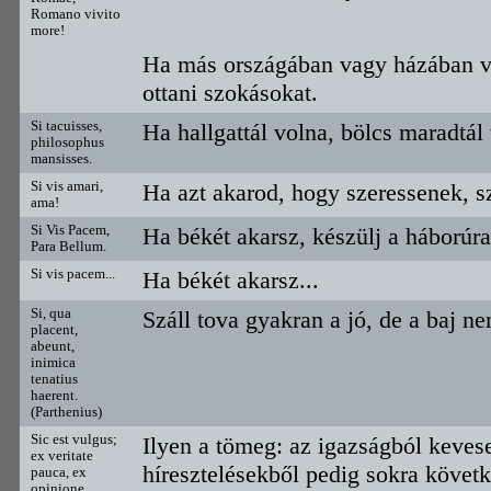
Romano vivito
more!
Ha más országában vagy házában vag
ottani szokásokat.
Si tacuisses,
Ha hallgattál volna, bölcs maradtál
philosophus
mansisses.
Si vis amari,
Ha azt akarod, hogy szeressenek, s
ama!
Si Vis Pacem,
Ha békét akarsz, készülj a háborúra
Para Bellum.
Si vis pacem...
Ha békét akarsz...
Si, qua
Száll tova gyakran a jó, de a baj n
placent,
abeunt,
inimica
tenatius
haerent.
(Parthenius)
Sic est vulgus;
Ilyen a tömeg: az igazságból keveset
ex veritate
híresztelésekből pedig sokra követk
pauca, ex
opinione