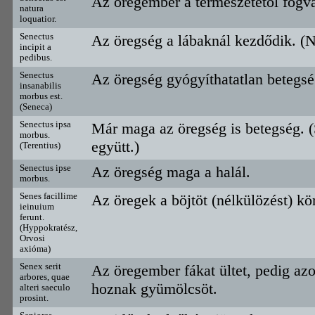
Az öregember a természetétől fogva
natura
loquatior.
Senectus
Az öregség a lábaknál kezdődik. (N
incipit a
pedibus.
Senectus
Az öregség gyógyíthatatlan betegsé
insanabilis
morbus est.
(Seneca)
Senectus ipsa
Már maga az öregség is betegség. (
morbus.
együtt.)
(Terentius)
Senectus ipse
Az öregség maga a halál.
morbus.
Senes facillime
Az öregek a böjtöt (nélkülözést) kö
ieinuium
ferunt.
(Hyppokratész,
Orvosi
axióma)
Senex serit
Az öregember fákat ültet, pedig az
arbores, quae
hoznak gyümölcsöt.
alteri saeculo
prosint.