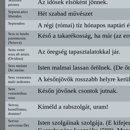
Seniores
Az idősek elsőként jönnek.
priores.
Septem artes
Hét szabad művészet
liberales
September.
A régi (római) tíz hónapos naptári 
Sera in fundo
Késő a takarékosság, ha már (az e
parsimonia.
(Seneca)
Seris venit
Az öregség tapasztalatokkal jár.
usus ab annis.
(Ovidius)
Sero mulant
Isten malmai lassan őrölnek. (De őr
Dei molae.
Sero venientes
A későnjövők rosszabb helyre kerü
male sedentes.
Sero
Későn jövőnek csontok jutnak.
venientibus
ossa.
Servus
Kíméld a rabszolgát, uram!
humillimus,
domine!
Servus
Isten szolgáinak szolgája. (E kifej
servorum Dei.