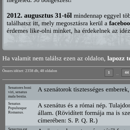
2012. augusztus 31-től
mindennap eggyel több
találhatsz itt, mely megosztásra kerül a
faceboo
érdemes like-olni minket, ha érdekelnek az idé
Ha valamit nem találsz ezen az oldalon,
lapozz 
Összes idézet: 2358 db, 48 oldalon
1
44
...
Senatores boni
A szenátorok tisztességes emberek,
viri, senatus
mala bestia.
Senatus
A szenátus és a római nép. Tulajdo
Populusque
állam. (Rövidített formája ma is s
Romanus.
címerében: S. P. Q. R.)
Senectus est