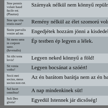
Sine pennis
Szárnyak nélkül nem könnyű repüln
volare haud
facile est.
(Plautus)
Sine spe vita
Remény nélkül az élet szomorú vol
tristis esset!
Sinite parvulis
Engedjétek hozzám jönni a kisdedek
venire ad me.
Sit mens sana
Ép testben ép legyen a lélek.
in corpore
sano.
(Iuvenalis)
Sit tibi terra
Legyen neked könnyű a föld!
levis!
Sit venia
Legyen bocsánat a szóért!
verbo!
Socii mei
Az én barátom barátja nem az én b
socius, meus
socius non est.
Sol lucet
A nap mindenkinek süt!
omnibus!
Soli Deo
Egyedül Istennek jár dicsőség!
gloria!