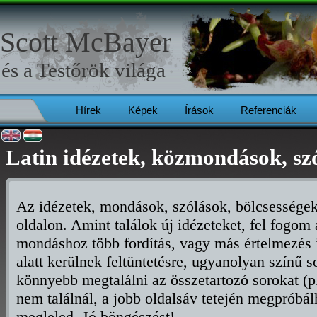
Scott McBayer
és a
Testőrök
világa
Hírek
Képek
Írások
Referenciák
Latin idézetek, közmondások, s
Az idézetek, mondások, szólások, bölcsességek
oldalon. Amint találok új idézeteket, fel fogom 
mondáshoz több fordítás, vagy más értelmezés 
alatt kerülnek feltüntetésre, ugyanolyan színű s
könnyebb megtalálni az összetartozó sorokat (p
nem találnál, a jobb oldalsáv tetején megpróbál
megleled. Jó böngészést!