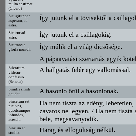
multa aestimat.
(Cicero)
Sic igitur per
Így jutunk el a tövisektől a csillago
asperam, ad
astra.
Sic itur ad
Így jutunk el a csillagokig.
astra.
Sic transit
Így múlik el a világ dicsősége.
gloria mundi.
A pápaavatási szertartás egyik köt
Silentium
A hallgatás felér egy vallomással.
videtur
confessio.
(Seneca)
Similis simili
A hasonló örül a hasonlónak.
gaudet.
Sincerum est
Ha nem tiszta az edény, lehetetlen,
nisi vas,
zavaros ne legyen. / Ha nem tiszta 
quodcumque
infundes,
bele, megsavanyodik.
acescit.
Sine ira et
Harag és elfogultság nélkül.
studio.