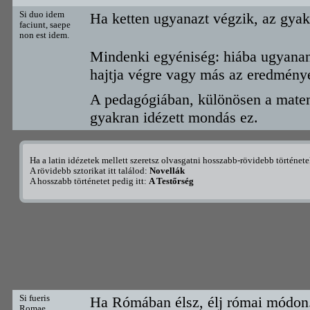
Si duo idem
Ha ketten ugyanazt végzik, az gy
faciunt, saepe
non est idem.
Mindenki egyéniség: hiába ugyana
hajtja végre vagy más az eredmény
A pedagógiában, különösen a mate
gyakran idézett mondás ez.
Ha a latin idézetek mellett szeretsz olvasgatni hosszabb-rövidebb történet
A rövidebb sztorikat itt találod:
Novellák
A hosszabb történetet pedig itt:
A Testőrség
Si fueris
Ha Rómában élsz, élj római módon
Romae,