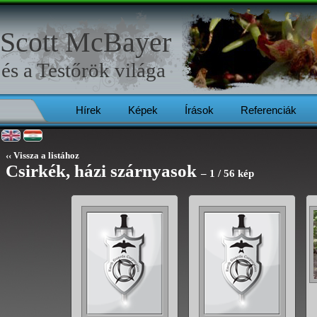
Scott McBayer
és a
Testőrök
világa
Hírek
Képek
Írások
Referenciák
‹‹ Vissza a listához
Csirkék, házi szárnyasok
– 1 / 56 kép