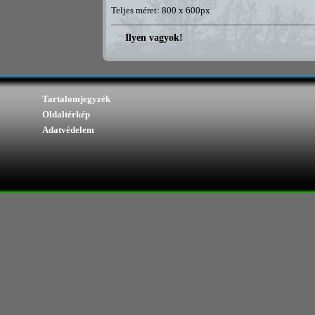
Teljes méret: 800 x 600px
Ilyen vagyok!
Tartalomjegyzék
Oldaltérkép
Adatvédelem