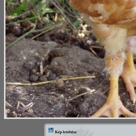
Kép letöltése