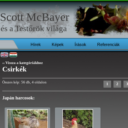
Scott McBayer
és a
Testőrök
világa
Hírek
Képek
Írások
Referenciák
‹‹ Vissza a kategóriákhoz
Csirkék
Összes kép: 56 db, 4 oldalon
1
2
Japán harcosok: