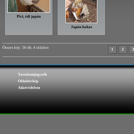
Pici, édi japán
Japán kokas
Összes kép: 56 db, 4 oldalon
1
2
Tartalomjegyzék
Oldaltérkép
Adatvédelem