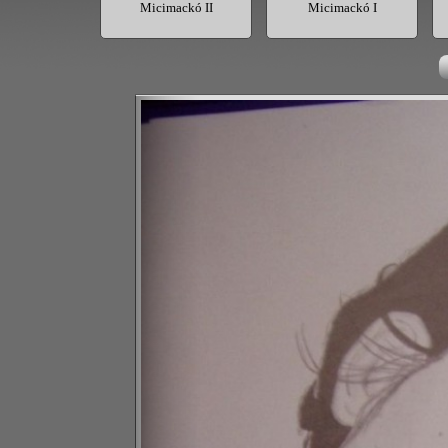
Micimackó II
Micimackó I