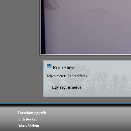
Kép letöltése
Teljes méret: 712 x 950px
Egy régi ismerős
Tartalomjegyzék
Oldaltérkép
Adatvédelem