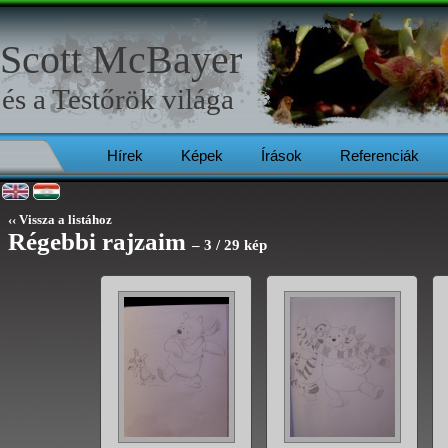
Scott McBayer
és a
Testőrök
világa
Hírek
Képek
Írások
Referenciák
‹‹ Vissza a listához
Régebbi rajzaim
– 3 / 29 kép