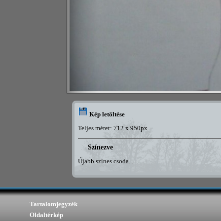
Kép letöltése
Teljes méret: 712 x 950px
Színezve
Újabb színes csoda...
Tartalomjegyzék
Oldaltérkép