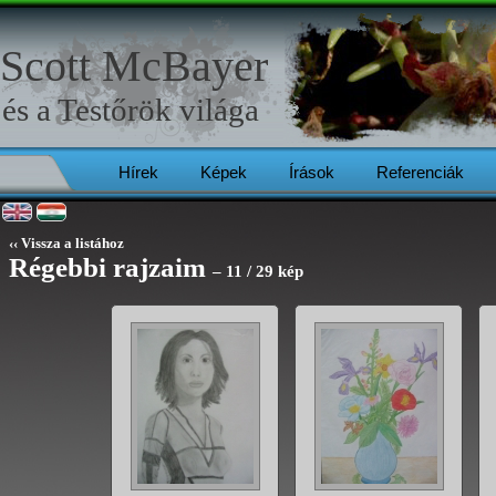
Scott McBayer
és a
Testőrök
világa
Hírek
Képek
Írások
Referenciák
‹‹ Vissza a listához
Régebbi rajzaim
– 11 / 29 kép