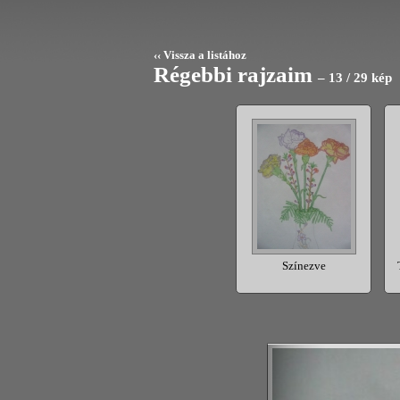
‹‹ Vissza a listához
Régebbi rajzaim
– 13 / 29 kép
ie Baba
Virágos csendélet
Színezve