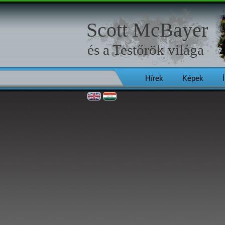
Scott McBayer
és a
Testőrök
világa
Hírek
Képek