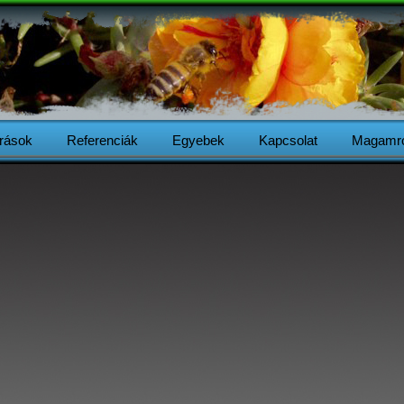
Írások
Referenciák
Egyebek
Kapcsolat
Magamró