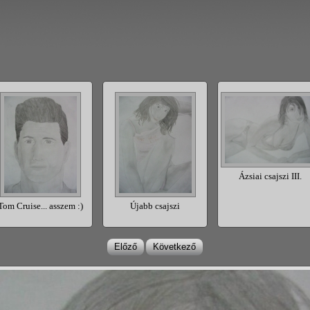
Ázsiai csajszi III.
Tom Cruise... asszem :)
Újabb csajszi